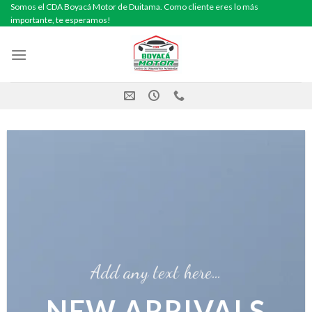
Skip
Somos el CDA Boyacá Motor de Duitama. Como cliente eres lo más
importante, te esperamos!
to
content
Add any text here…
NEW ARRIVALS